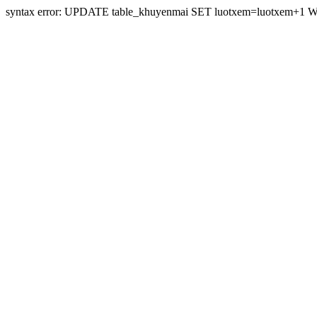
syntax error: UPDATE table_khuyenmai SET luotxem=luotxem+1 W