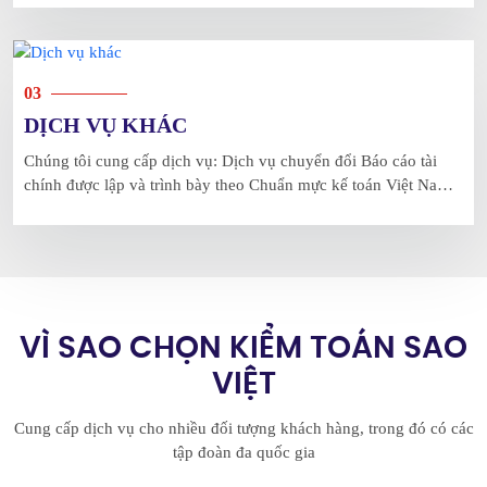
làm việc chuyên nghiệp.
03
DỊCH VỤ KHÁC
Chúng tôi cung cấp dịch vụ: Dịch vụ chuyển đổi Báo cáo tài
chính được lập và trình bày theo Chuẩn mực kế toán Việt Nam
(VAS) sang Báo cáo tài chính theo Chuẩn mực kế toán quốc tế
(IFRS); Tư vấn lập Báo cáo giao dịch các bên có giao dịch liên
kết TP (Transfer Pricing)
VÌ SAO CHỌN KIỂM TOÁN SAO
VIỆT
Cung cấp dịch vụ cho nhiều đối tượng khách hàng, trong đó có các
tập đoàn đa quốc gia