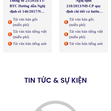
Thông tư 25/2018/TT-
Nghị định
BTC Hướng dẫn Nghị
218/2013/NĐ-CP quy
định số 146/2017/NĐ-
định chi tiết và hướng
CP ngày 15 tháng 12
dẫn thi hành luật thuế
Tải văn bản gốc
Tải văn bản gốc
năm 2017 của Chính
thu nhập doanh nghiệp
(miễn phí)
(miễn phí)
phủ và sửa đổi, bổ sung
Tải văn bản tiếng việt
Tải văn bản tiếng việt
một số điều của Thông
(miễn phí)
(miễn phí)
tư số 78/2014/TT-BTC
Tải văn bản tiếng anh
Tải văn bản tiếng anh
ngày 18 tháng 6 năm
2014 của Bộ Tài chính,
Thông tư số
111/2013/TT-BTC ngày
15 tháng 8 năm
TIN TỨC & SỰ KIỆN