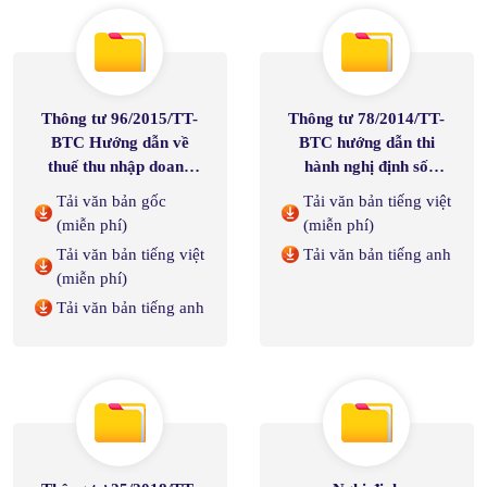
Luật Thuế giá trị gia
tăng
Thông tư 96/2015/TT-
Thông tư 78/2014/TT-
BTC Hướng dẫn về
BTC hướng dẫn thi
thuế thu nhập doanh
hành nghị định số
nghiệp tại Nghị định số
218/2013/NĐ-CP ngày
Tải văn bản gốc
Tải văn bản tiếng việt
12/2015/NĐ-CP ngày
26/12/2013 của chính
(miễn phí)
(miễn phí)
12/02/2015 của Chính
phủ quy định và hướng
Tải văn bản tiếng việt
Tải văn bản tiếng anh
phủ quy định chi tiết thi
dẫn thi hành luật thuế
(miễn phí)
hành Luật sửa đổi, bổ
thu nhập doanh nghiệp
Tải văn bản tiếng anh
sung một số điều của
các Luật về thuế và sửa
đổi bổ sung một số điều
của các Nghị định